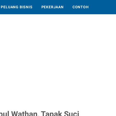
PELUANG BISNIS
PEKERJAAN
CONTOH
bul Wathan, Tapak Suci