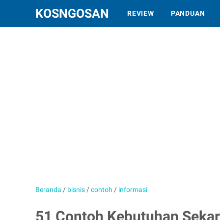
KOSNGOSAN
REVIEW
PANDUAN
Beranda
/
bisnis
/
contoh
/
informasi
51 Contoh Kebutuhan Seka