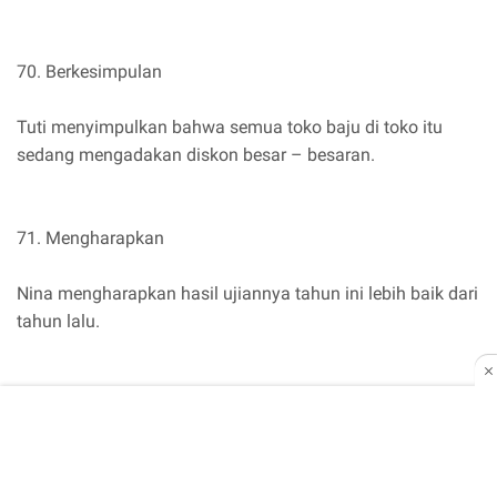
70. Berkesimpulan
Tuti menyimpulkan bahwa semua toko baju di toko itu
sedang mengadakan diskon besar – besaran.
71. Mengharapkan
Nina mengharapkan hasil ujiannya tahun ini lebih baik dari
tahun lalu.
72. Menduga
Rio tidak menduga akan mendapatkan juara harapan satu
di lomba olimpiade matematika nasional tahun ini.