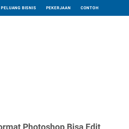
PELUANG BISNIS
PEKERJAAN
CONTOH
ormat Photoshop Bisa Edit