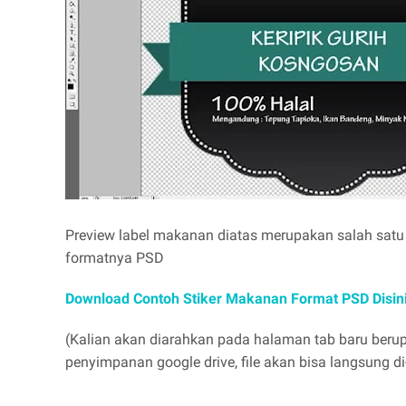
Preview label makanan diatas merupakan salah satu
formatnya PSD
Download Contoh Stiker Makanan Format PSD Disin
(Kalian akan diarahkan pada halaman tab baru beru
penyimpanan google drive, file akan bisa langsung d