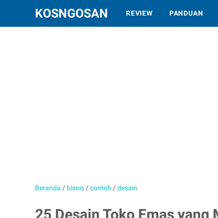
KOSNGOSAN
REVIEW
PANDUAN
Beranda
/
bisnis
/
contoh
/
desain
25 Desain Toko Emas yang 