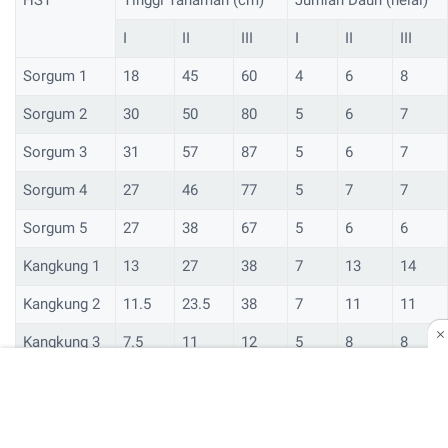
I
II
III
I
II
III
Sorgum 1
18
45
60
4
6
8
Sorgum 2
30
50
80
5
6
7
Sorgum 3
31
57
87
5
6
7
Sorgum 4
27
46
77
5
7
7
Sorgum 5
27
38
67
5
6
6
Kangkung 1
13
27
38
7
13
14
Kangkung 2
11.5
23.5
38
7
11
11
Kangkung 3
7.5
11
12
5
8
8
Kangkung 4
10
25
32
6
11
11
Kangkung 5
10
26
31
5
9
10