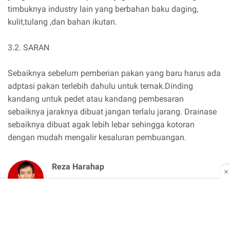
timbuknya industry lain yang berbahan baku daging,
kulit,tulang ,dan bahan ikutan.
3.2. SARAN
Sebaiknya sebelum pemberian pakan yang baru harus ada
adptasi pakan terlebih dahulu untuk ternak.Dinding
kandang untuk pedet atau kandang pembesaran
sebaiknya jaraknya dibuat jangan terlalu jarang. Drainase
sebaiknya dibuat agak lebih lebar sehingga kotoran
dengan mudah mengalir kesaluran pembuangan.
Reza Harahap
Reza Harahap adalah pemilik KOSNGOSAN. Saya
fokus di bidang bisnis, finansial, ekonomi, pendidikan
dan lowongan pekerjaan. Saya juga senang berbagi ide bisnis dan
usaha untuk entrepreneur. Blog ini juga berisi strategi investasi,