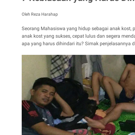
Oleh Reza Harahap
Seorang Mahasiswa yang hidup sebagai anak kost, pe
anak kost yang sukses, cepat lulus dan segera men
apa yang harus dihindari itu? Simak penjelasannya d