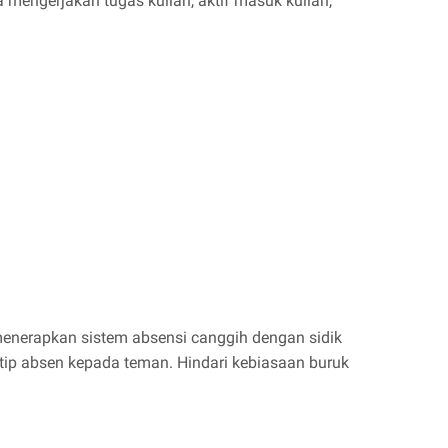
 mengerjakan tugas kuliah, aktif masuk kuliah,
menerapkan sistem absensi canggih dengan sidik
tip absen kepada teman. Hindari kebiasaan buruk