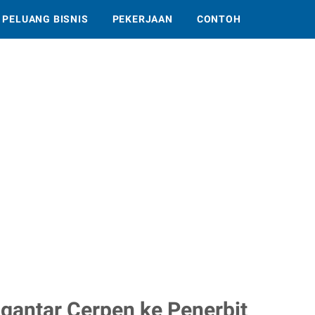
PELUANG BISNIS
PEKERJAAN
CONTOH
gantar Cerpen ke Penerbit