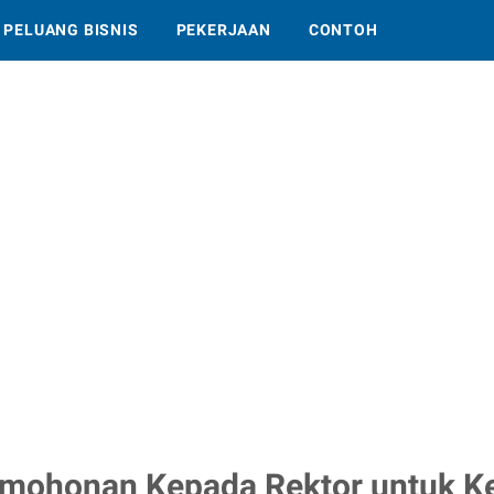
PELUANG BISNIS
PEKERJAAN
CONTOH
rmohonan Kepada Rektor untuk K