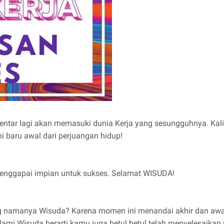
ar lagi akan memasuki dunia Kerja yang sesungguhnya. Kalia
i baru awal dari perjuangan hidup!
 menggapai impian untuk sukses. Selamat WISUDA!
g namanya Wisuda? Karena momen ini menandai akhir dan awa
mi Wisuda berarti kamu juga betul betul telah menyelesaikan 