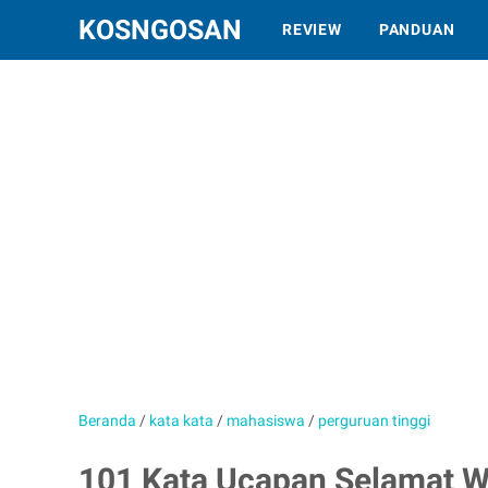
KOSNGOSAN
REVIEW
PANDUAN
Beranda
/
kata kata
/
mahasiswa
/
perguruan tinggi
101 Kata Ucapan Selamat W