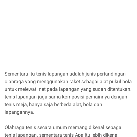
Sementara itu tenis lapangan adalah jenis pertandingan
olahraga yang menggunakan raket sebagai alat pukul bola
untuk melewati net pada lapangan yang sudah ditentukan.
tenis lapangan juga sama komposisi pemainnya dengan
tenis meja, hanya saja berbeda alat, bola dan
lapangannya.
Olahraga tenis secara umum memang dikenal sebagai
tenis lapangan. sementara tenis Apa itu lebih dikenal