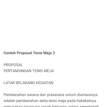
Contoh Proposal Tenis Meja 2
PROPOSAL
PERTANDINGAN TENIS MEJA
LATAR BELAKANG KEGIATAN
Pembenahan sarana dan prasarana umum diantaranya
adalah pembenahan serta tenis meja pada hakekatnya
merupakan tanggung jawab bersama antara pemerintah