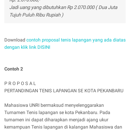
Jadi uang yang dibutuhkan Rp 2.070.000 ( Dua Juta
Tujuh Puluh Ribu Rupiah )
Download
contoh proposal tenis lapangan yang ada diatas
dengan klik link DISINI
Contoh 2
P R O P O S A L
PERTANDINGAN TENIS LAPANGAN SE KOTA PEKANBARU
Mahasiswa UNRI bermaksud menyelenggarakan
Turnamen Tenis lapangan se kota Pekanbaru. Pada
turnamen ini dapat diharapkan menjadi ajang ukur
kemampuan Tenis lapangan di kalangan Mahasiswa dan