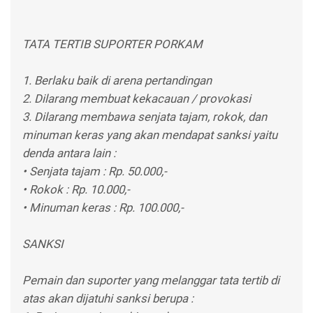
TATA TERTIB SUPORTER PORKAM
1. Berlaku baik di arena pertandingan
2. Dilarang membuat kekacauan / provokasi
3. Dilarang membawa senjata tajam, rokok, dan
minuman keras yang akan mendapat sanksi yaitu
denda antara lain :
• Senjata tajam : Rp. 50.000,-
• Rokok : Rp. 10.000,-
• Minuman keras : Rp. 100.000,-
SANKSI
Pemain dan suporter yang melanggar tata tertib di
atas akan dijatuhi sanksi berupa :