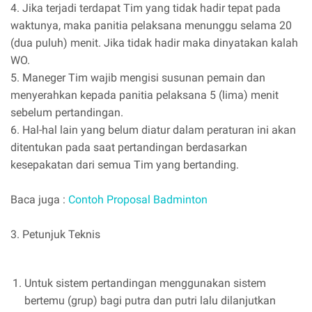
4. Jika terjadi terdapat Tim yang tidak hadir tepat pada
waktunya, maka panitia pelaksana menunggu selama 20
(dua puluh) menit. Jika tidak hadir maka dinyatakan kalah
WO.
5. Maneger Tim wajib mengisi susunan pemain dan
menyerahkan kepada panitia pelaksana 5 (lima) menit
sebelum pertandingan.
6. Hal-hal lain yang belum diatur dalam peraturan ini akan
ditentukan pada saat pertandingan berdasarkan
kesepakatan dari semua Tim yang bertanding.
Baca juga :
Contoh Proposal Badminton
3. Petunjuk Teknis
Untuk sistem pertandingan menggunakan sistem
bertemu (grup) bagi putra dan putri lalu dilanjutkan