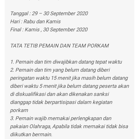
Tanggal : 29 – 30 September 2020
Hari : Rabu dan Kamis
Final : Kamis , 30 September 2020
TATA TETIB PEMAIN DAN TEAM PORKAM
1. Pemain dan tim diwajibkan datang tepat waktu
2. Pemain dan tim yang belum datang diberi
peringatan waktu 15 menit jika masih belum datang
diberi waktu 5 menit jika belum datang peserta akan
di diskualifikasi dan akan dikenakan sanksi
dianggap tidak berpartisipasi dalam kegiatan
porkam
3. Pemain wajib memakai perlengkapan dan
pakaian Olahraga, Apabila tidak memakai tidak bisa
diikutkan bermain.