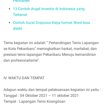
Permanen
13 Contoh Angel Investor di Indonesia yang
Terkenal
Contoh Surat Disposisi Kerja format Word bisa
diedit
Tema kegiatan ini adalah “ Pertandingan Tenis Lapangan
se Kota Pekanbaru″ meningkatkan harkat, martabat, dan
prestasi tenis lapangan Pekanbaru Menuju kemandirian
dan profesionalisme”.
IV. WAKTU DAN TEMPAT
Adapun waktu dan tempat pelaksanaan kegiatan ini yaitu :
Tanggal : 04 Oktober 2021 – 11 oktober 2021
Tempat : Lapangan Tenis Kosngósan