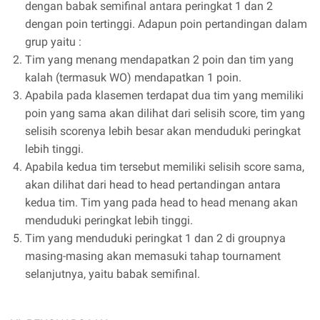
dengan babak semifinal antara peringkat 1 dan 2
dengan poin tertinggi. Adapun poin pertandingan dalam
grup yaitu :
Tim yang menang mendapatkan 2 poin dan tim yang
kalah (termasuk WO) mendapatkan 1 poin.
Apabila pada klasemen terdapat dua tim yang memiliki
poin yang sama akan dilihat dari selisih score, tim yang
selisih scorenya lebih besar akan menduduki peringkat
lebih tinggi.
Apabila kedua tim tersebut memiliki selisih score sama,
akan dilihat dari head to head pertandingan antara
kedua tim. Tim yang pada head to head menang akan
menduduki peringkat lebih tinggi.
Tim yang menduduki peringkat 1 dan 2 di groupnya
masing-masing akan memasuki tahap tournament
selanjutnya, yaitu babak semifinal.