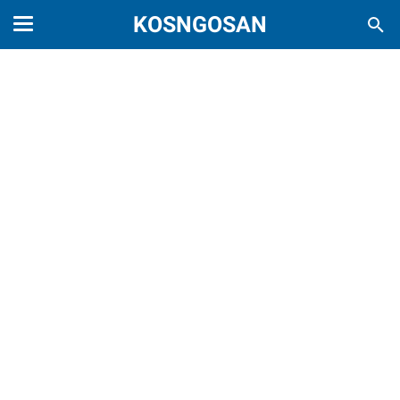
KOSNGOSAN