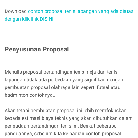
Download
contoh proposal tenis lapangan yang ada diatas
dengan klik link DISINI
Penyusunan Proposal
Menulis proposal pertandingan tenis meja dan tenis
lapangan tidak ada perbedaan yang signifikan dengan
pembuatan proposal olahraga lain seperti futsal atau
badminton contohnya..
Akan tetapi pembuatan proposal ini lebih memfokuskan
kepada estimasi biaya teknis yang akan dibutuhkan dalam
pengadaan pertandingan tenis ini. Berikut beberapa
panduannya, sebelum kita ke bagian contoh proposal :