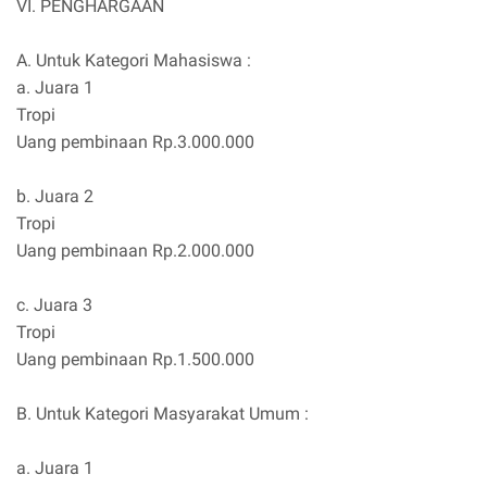
VI. PENGHARGAAN
A. Untuk Kategori Mahasiswa :
a. Juara 1
Tropi
Uang pembinaan Rp.3.000.000
b. Juara 2
Tropi
Uang pembinaan Rp.2.000.000
c. Juara 3
Tropi
Uang pembinaan Rp.1.500.000
B. Untuk Kategori Masyarakat Umum :
a. Juara 1