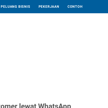
PELUANG BISNIS
PEKERJAAN
CONTOH
stomer lewat WhatsApp