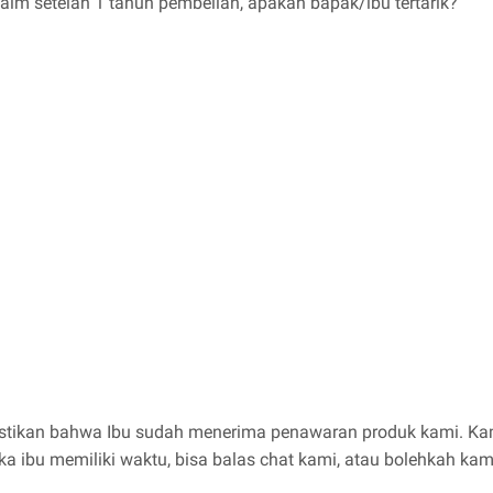
im setelah 1 tahun pembelian, apakah bapak/ibu tertarik?
astikan bahwa Ibu sudah menerima penawaran produk kami. Ka
ka ibu memiliki waktu, bisa balas chat kami, atau bolehkah ka