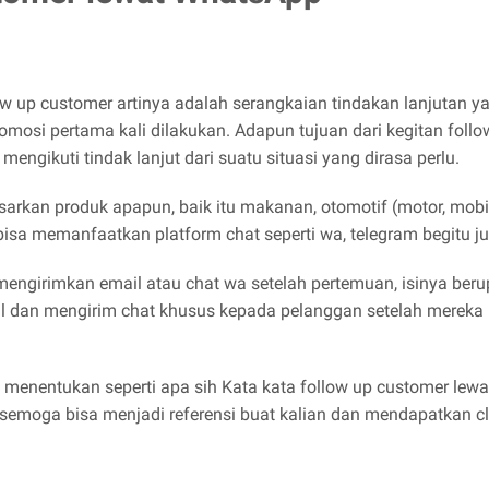
llow up customer artinya adalah serangkaian tindakan lanjuta
mosi pertama kali dilakukan. Adapun tujuan dari kegitan foll
gikuti tindak lanjut dari suatu situasi yang dirasa perlu.
rkan produk apapun, baik itu makanan, otomotif (motor, mobil)
sa memanfaatkan platform chat seperti wa, telegram begitu ju
 mengirimkan email atau chat wa setelah pertemuan, isinya be
tail dan mengirim chat khusus kepada pelanggan setelah mere
menentukan seperti apa sih Kata kata follow up customer lewa
, semoga bisa menjadi referensi buat kalian dan mendapatkan c