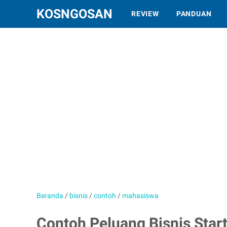
KOSNGOSAN
REVIEW
PANDUAN
Beranda
/
bisnis
/
contoh
/
mahasiswa
Contoh Peluang Bisnis Star