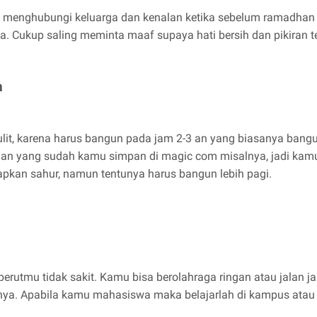
ing menghubungi keluarga dan kenalan ketika sebelum ramadhan t
a. Cukup saling meminta maaf supaya hati bersih dan pikiran
a
ulit, karena harus bangun pada jam 2-3 an yang biasanya ban
aan yang sudah kamu simpan di magic com misalnya, jadi kamu 
pkan sahur, namun tentunya harus bangun lebih pagi.
r perutmu tidak sakit. Kamu bisa berolahraga ringan atau jalan j
bisanya. Apabila kamu mahasiswa maka belajarlah di kampus ata