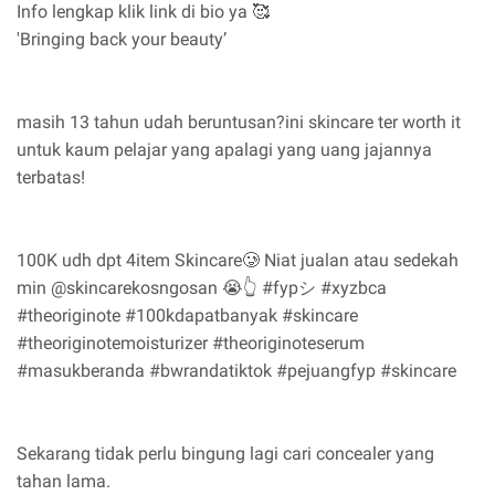
Info lengkap klik link di bio ya 🥰
'Bringing back your beauty’
masih 13 tahun udah beruntusan?ini skincare ter worth it
untuk kaum pelajar yang apalagi yang uang jajannya
terbatas!
100K udh dpt 4item Skincare🥲 Niat jualan atau sedekah
min @skincarekosngosan 😭👆 #fypシ #xyzbca
#theoriginote #100kdapatbanyak #skincare
#theoriginotemoisturizer #theoriginoteserum
#masukberanda #bwrandatiktok #pejuangfyp #skincare
Sekarang tidak perlu bingung lagi cari concealer yang
tahan lama.