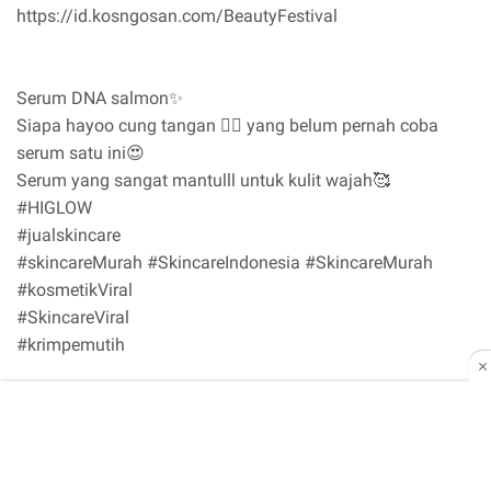
https://id.kosngosan.com/BeautyFestival
Serum DNA salmon✨
Siapa hayoo cung tangan ✋🏻 yang belum pernah coba
serum satu ini😍
Serum yang sangat mantulll untuk kulit wajah🥰
#HIGLOW
#jualskincare
#skincareMurah #SkincareIndonesia #SkincareMurah
#kosmetikViral
#SkincareViral
#krimpemutih
Cara Promosi di Instagram