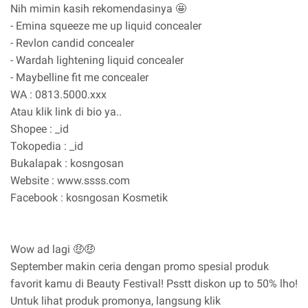
Nih mimin kasih rekomendasinya 🤩
- Emina squeeze me up liquid concealer
- Revlon candid concealer
- Wardah lightening liquid concealer
- Maybelline fit me concealer
WA : 0813.5000.xxx
Atau klik link di bio ya..
Shopee : _id
Tokopedia : _id
Bukalapak : kosngosan
Website : www.ssss.com
Facebook : kosngosan Kosmetik
Wow ad lagi 🤑🤑
September makin ceria dengan promo spesial produk
favorit kamu di Beauty Festival! Psstt diskon up to 50% lho!
Untuk lihat produk promonya, langsung klik