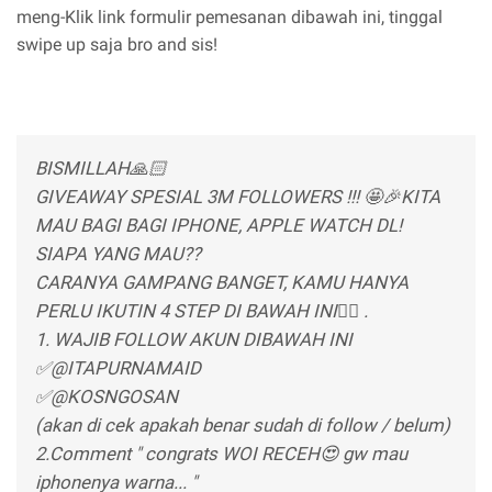
meng-Klik link formulir pemesanan dibawah ini, tinggal
swipe up saja bro and sis!
BISMILLAH🙏🏻
GIVEAWAY SPESIAL 3M FOLLOWERS !!! 🤩🎉KITA
MAU BAGI BAGI IPHONE, APPLE WATCH DL!
SIAPA YANG MAU??
CARANYA GAMPANG BANGET, KAMU HANYA
PERLU IKUTIN 4 STEP DI BAWAH INI👇🏻 .
1. WAJIB FOLLOW AKUN DIBAWAH INI
✅@ITAPURNAMAID
✅@KOSNGOSAN
(akan di cek apakah benar sudah di follow / belum)
2.Comment " congrats WOI RECEH😍 gw mau
iphonenya warna... "