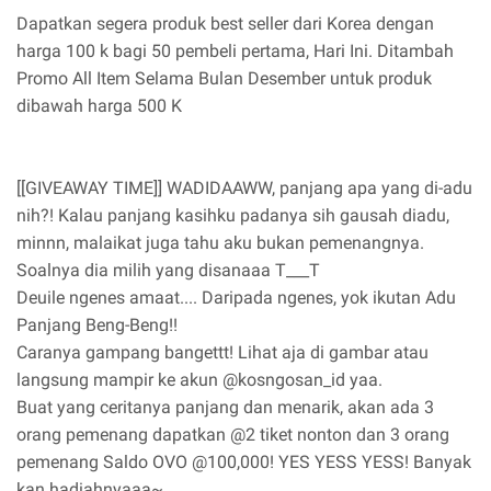
Dapatkan segera produk best seller dari Korea dengan
harga 100 k bagi 50 pembeli pertama, Hari Ini. Ditambah
Promo All Item Selama Bulan Desember untuk produk
dibawah harga 500 K
[[GIVEAWAY TIME]] WADIDAAWW, panjang apa yang di-adu
nih?! Kalau panjang kasihku padanya sih gausah diadu,
minnn, malaikat juga tahu aku bukan pemenangnya.
Soalnya dia milih yang disanaaa T___T
Deuile ngenes amaat.... Daripada ngenes, yok ikutan Adu
Panjang Beng-Beng!!
Caranya gampang bangettt! Lihat aja di gambar atau
langsung mampir ke akun @kosngosan_id yaa.
Buat yang ceritanya panjang dan menarik, akan ada 3
orang pemenang dapatkan @2 tiket nonton dan 3 orang
pemenang Saldo OVO @100,000! YES YESS YESS! Banyak
kan hadiahnyaaa~