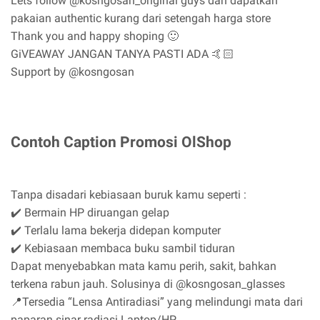
Lets follow @kosngosan_original guys dan dapatkan
pakaian authentic kurang dari setengah harga store
Thank you and happy shoping 🙂
GiVEAWAY JANGAN TANYA PASTI ADA 🤙🏻
Support by @kosngosan
Contoh Caption Promosi OlShop
Tanpa disadari kebiasaan buruk kamu seperti :
✔️ Bermain HP diruangan gelap
✔️ Terlalu lama bekerja didepan komputer
✔️ Kebiasaan membaca buku sambil tiduran
Dapat menyebabkan mata kamu perih, sakit, bahkan
terkena rabun jauh. Solusinya di @kosngosan_glasses
📍Tersedia “Lensa Antiradiasi” yang melindungi mata dari
paparan sinar radiasi Laptop/HP