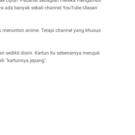
ak cipta? Padahal sebagian mereka mengambil
nya ada banyak sekali channel YouTube Ulasan
 menonton anime. Tetapi channel yang khusus
sedikit disini. Kartun itu sebenarnya merujuk
ah "kartunnya jepang".