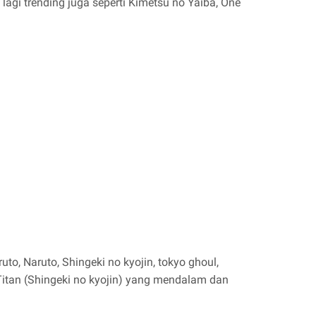
gi trending juga seperti Kimetsu no Yaiba, One
to, Naruto, Shingeki no kyojin, tokyo ghoul,
 Titan (Shingeki no kyojin) yang mendalam dan