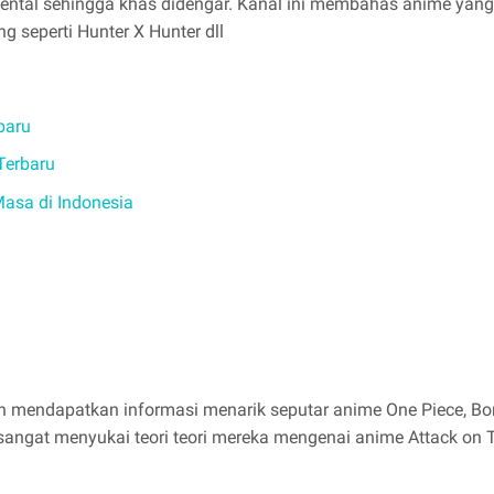
al sehingga khas didengar. Kanal ini membahas anime yang la
seperti Hunter X Hunter dll
baru
Terbaru
asa di Indonesia
gin mendapatkan informasi menarik seputar anime One Piece, Boru
 sangat menyukai teori teori mereka mengenai anime Attack on