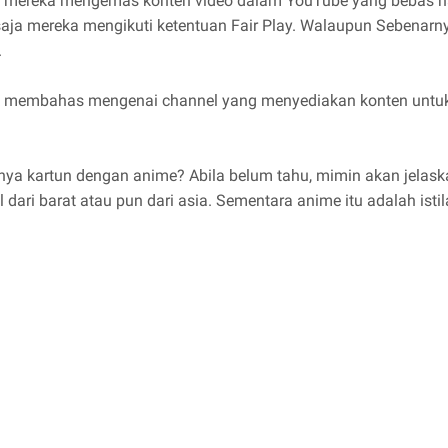
 mereka mengemas konten video dalam YouTube yang bebas h
saja mereka mengikuti ketentuan Fair Play. Walaupun Sebenar
.
k membahas mengenai channel yang menyediakan konten untuk
.
a kartun dengan anime? Abila belum tahu, mimin akan jelaskan 
 dari barat atau pun dari asia. Sementara anime itu adalah istil