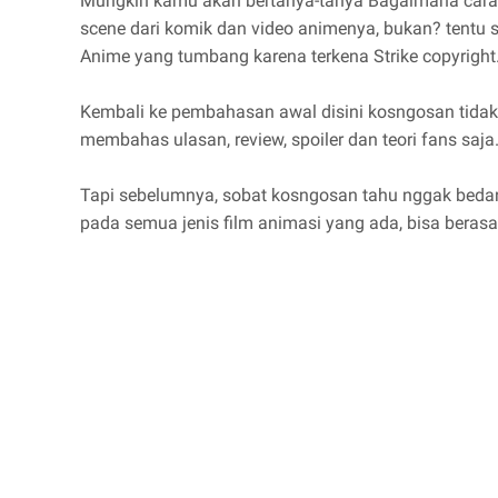
Mungkin kamu akan bertanya-tanya Bagaimana cara
scene dari komik dan video animenya, bukan? tentu 
Anime yang tumbang karena terkena Strike copyright
Kembali ke pembahasan awal disini kosngosan tida
membahas ulasan, review, spoiler dan teori fans saja
Tapi sebelumnya, sobat kosngosan tahu nggak bedany
pada semua jenis film animasi yang ada, bisa berasal