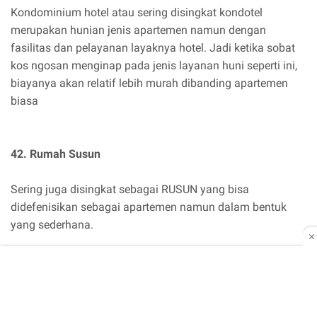
Kondominium hotel atau sering disingkat kondotel
merupakan hunian jenis apartemen namun dengan
fasilitas dan pelayanan layaknya hotel. Jadi ketika sobat
kos ngosan menginap pada jenis layanan huni seperti ini,
biayanya akan relatif lebih murah dibanding apartemen
biasa
42. Rumah Susun
Sering juga disingkat sebagai RUSUN yang bisa
didefenisikan sebagai apartemen namun dalam bentuk
yang sederhana.
Sebenarnya apartemen bertingkat sendiri dikategorikan
dalam jenis hunian ini, namun istilah Rusun dibuat untuk
mengatasi keterbatasan lahan pemukiman di daerah
perkotaan dan biasanya diberikan kepada masyarakat