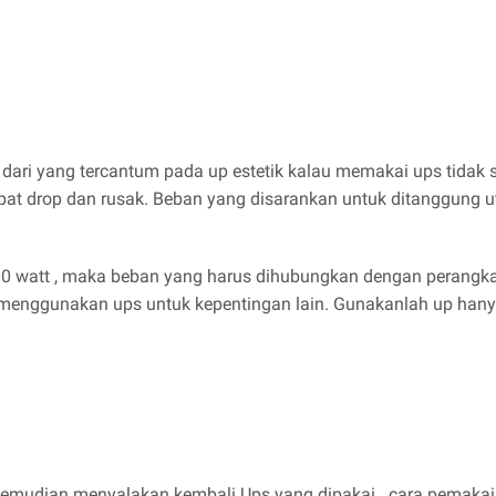
ari yang tercantum pada up estetik kalau memakai ups tidak 
cepat drop dan rusak. Beban yang disarankan untuk ditanggung 
watt , maka beban yang harus dihubungkan dengan perangkat se
 menggunakan ups untuk kepentingan lain. Gunakanlah up hany
 kemudian menyalakan kembali Ups yang dipakai . cara pemakaia