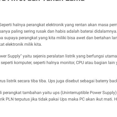
perti halnya perangkat elektronik yang rentan akan masa pema
sanya paling sering rusak dan habis adalah baterai didalamnya
supaya perangkat yang kita miliki bisa awet dan bertahan lama
elektronik milik kita.
er Supply" yaitu sejenis peralatan listrik yang berfungsi uta
k seperti komputer, seperti halnya monitor, CPU atau bagian lai
 listrik secara tiba tiba. Ups juga disebut sebagai baterry bac
perangkat tambahan yaitu ups (Uninterruptible Power Supply). 
trik PLN terputus jika tidak pakai Ups maka PC akan ikut mati.