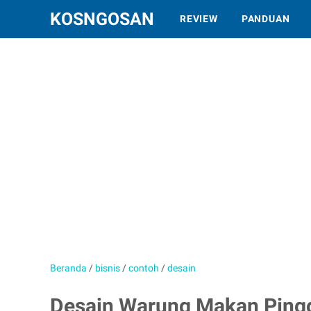
KOSNGOSAN
REVIEW
PANDUAN
Beranda
/
bisnis
/
contoh
/
desain
Desain Warung Makan Pingg