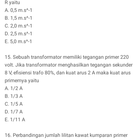
R yaitu
A. 0,5 m.s^-1
B. 1,5 m.s^-1
C. 2,0 m.s^-1
D. 2,5 m.s^-1
E. 5,0 m.s^-1
15. Sebuah transformator memiliki tegangan primer 220
volt. Jika transformator menghasilkan tegangan sekunder
8 V, efisiensi trafo 80%, dan kuat arus 2 A maka kuat arus
primernya yaitu
A. 1/2 A
B. 1/3 A
C. 1/5 A
D. 1/7 A
E. 1/11 A
16. Perbandingan jumlah lilitan kawat kumparan primer