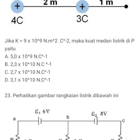
Jika K = 9 x 10^9 N.m^2 .C^-2, maka kuat medan listrik di P
yaitu
A. 5,0 x 10^9 N.C^-1
B. 2,3 x 10^10 N.C ^-1
C. 2,7 x 10^10 N.C^-1
D. 3,1 x 10^10 N.C^-1
23. Perhatikan gambar rangkaian listrik dibawah ini