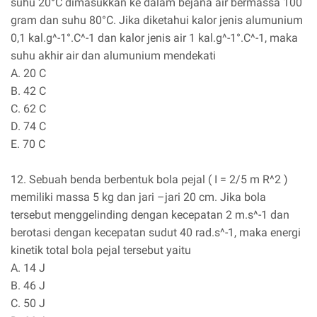
suhu 20°C dimasukkan ke dalam bejana air bermassa 100
gram dan suhu 80°C. Jika diketahui kalor jenis alumunium
0,1 kal.g^-1°.C^-1 dan kalor jenis air 1 kal.g^-1°.C^-1, maka
suhu akhir air dan alumunium mendekati
A. 20 C
B. 42 C
C. 62 C
D. 74 C
E. 70 C
12. Sebuah benda berbentuk bola pejal ( I = 2/5 m R^2 )
memiliki massa 5 kg dan jari –jari 20 cm. Jika bola
tersebut menggelinding dengan kecepatan 2 m.s^-1 dan
berotasi dengan kecepatan sudut 40 rad.s^-1, maka energi
kinetik total bola pejal tersebut yaitu
A. 14 J
B. 46 J
C. 50 J