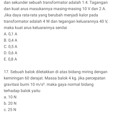
dan sekunder sebuah transformator adalah 1:4. Tagangan
dan kuat arus masukannya masing-masing 10 V dan 2 A.
Jika daya rata-rata yang berubah menjadi kalor pada
transformator adalah 4 W dan tegangan keluarannya 40 V,
maka kuat arus keluarannya senilai
A. 0,1 A
B. 0,4 A
C. 0,5 A
D. 0,6 A
E. 0,8 A
17. Sebuah balok diletakkan di atas bidang miring dengan
kemiringan 60 derajat. Massa balok 4 kg. jika percepatan
gravitasi bumi 10 m/s². maka gaya normal bidang
terhadap balok yaitu
a. 10 N
b. 20 N
c. 25 N