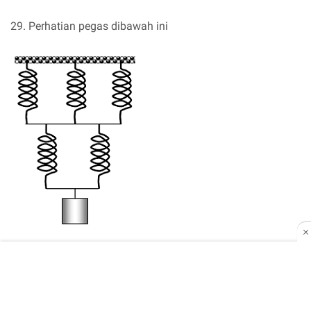
29. Perhatian pegas dibawah ini
Jika kosntanta pegas masing masing = k = 10 N.m^-1, dan
pegas mengalami pertambahan panjang 2 cm , maka
massa yang tergantung pada rangkaian tersebut yaitu... ( g