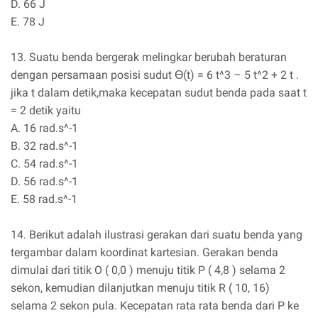
D. 66 J
E. 78 J
13. Suatu benda bergerak melingkar berubah beraturan
dengan persamaan posisi sudut Ɵ(t) = 6 t^3 – 5 t^2 + 2 t .
jika t dalam detik,maka kecepatan sudut benda pada saat t
= 2 detik yaitu
A. 16 rad.s^-1
B. 32 rad.s^-1
C. 54 rad.s^-1
D. 56 rad.s^-1
E. 58 rad.s^-1
14. Berikut adalah ilustrasi gerakan dari suatu benda yang
tergambar dalam koordinat kartesian. Gerakan benda
dimulai dari titik O ( 0,0 ) menuju titik P ( 4,8 ) selama 2
sekon, kemudian dilanjutkan menuju titik R ( 10, 16)
selama 2 sekon pula. Kecepatan rata rata benda dari P ke